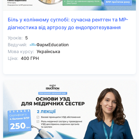
Біль у колінному суглобі: сучасна рентген та МР-
діагностика від артрозу до ендопротезування
Уроків:
5
Ведучий:
ФармEducation
Мова курсу:
Українська
Ціна:
400 ГРН