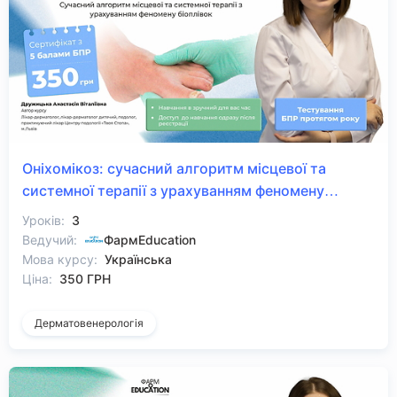
Оніхомікоз: сучасний алгоритм місцевої та
системної терапії з урахуванням феномену
біоплівок
Уроків:
3
Ведучий:
ФармEducation
Мова курсу:
Українська
Ціна:
350 ГРН
Дерматовенерологія