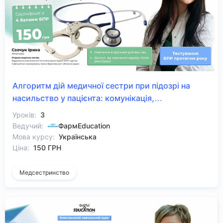
Алгоритм дій медичної сестри при підозрі на
насильство у пацієнта: комунікація,
документація, безпека
Уроків:
3
Ведучий:
ФармEducation
Мова курсу:
Українська
Ціна:
150 ГРН
Медсестринство