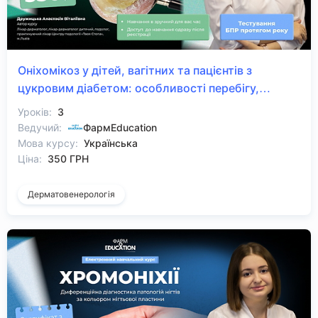
Оніхомікоз у дітей, вагітних та пацієнтів з
цукровим діабетом: особливості перебігу,
діагностичні труднощі та безпечні стратегії
Уроків:
3
лікування
Ведучий:
ФармEducation
Мова курсу:
Українська
Ціна:
350 ГРН
Дерматовенерологія