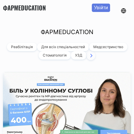
ФАРМEDUCATION
Увійти
ФАРМEDUCATION
Реабілітація
Для всіх спеціальностей
Медсестринство
Стоматологія
УЗД