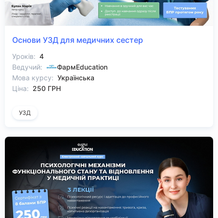
Основи УЗД для медичних сестер
Уроків:
4
Ведучий:
ФармEducation
Мова курсу:
Українська
Ціна:
250 ГРН
УЗД