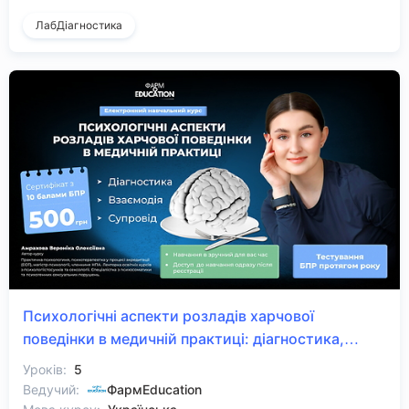
ЛабДіагностика
Психологічні аспекти розладів харчової
поведінки в медичній практиці: діагностика,
взаємодія, супровід
Уроків:
5
Ведучий:
ФармEducation