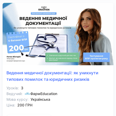
Ведення медичної документації: як уникнути
типових помилок та юридичних ризиків
Уроків:
3
Ведучий:
ФармEducation
Мова курсу:
Українська
Ціна:
200 ГРН