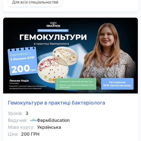
Для всіх спеціальностей
Гемокультури в практиці бактеріолога
Уроків:
3
Ведучий:
ФармEducation
Мова курсу:
Українська
Ціна:
200 ГРН