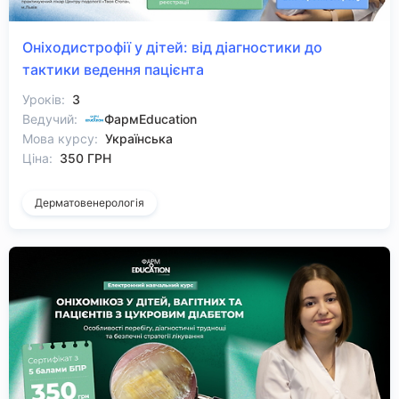
Оніходистрофії у дітей: від діагностики до
тактики ведення пацієнта
Уроків:
3
Ведучий:
ФармEducation
Мова курсу:
Українська
Ціна:
350 ГРН
Дерматовенерологія