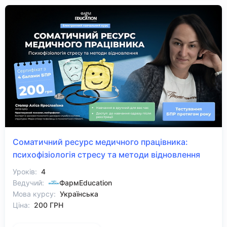
Соматичний ресурс медичного працівника:
психофізіологія стресу та методи відновлення
Уроків:
4
Ведучий:
ФармEducation
Мова курсу:
Українська
Ціна:
200 ГРН