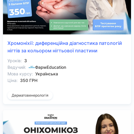
Хромоніхії: диференційна діагностика патологій
нігтів за кольором нігтьової пластини
Уроків:
3
Ведучий:
ФармEducation
Мова курсу:
Українська
Ціна:
350 ГРН
Дерматовенерологія