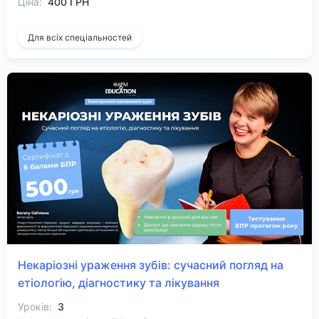
Ціна:
400 ГРН
Для всіх спеціальностей
Некаріозні ураження зубів: сучасний погляд на
етіологію, діагностику та лікування
Уроків:
3