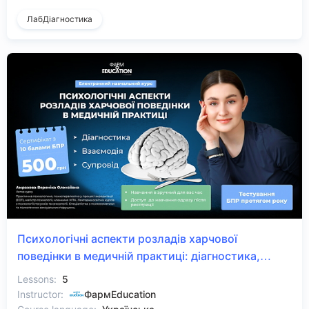
ЛабДіагностика
Психологічні аспекти розладів харчової
поведінки в медичній практиці: діагностика,
взаємодія, супровід
Lessons:
5
Instructor:
ФармEducation