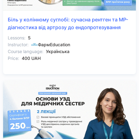
Біль у колінному суглобі: сучасна рентген та МР-
діагностика від артрозу до ендопротезування
Lessons:
5
Instructor:
ФармEducation
Course language:
Українська
Price:
400 UAH