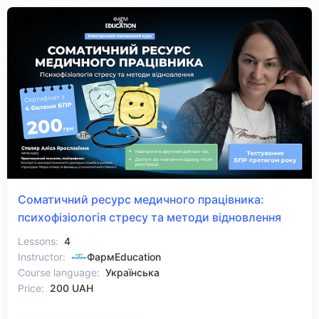
Соматичний ресурс медичного працівника:
психофізіологія стресу та методи відновлення
Lessons:
4
Instructor:
ФармEducation
Course language:
Українська
Price:
200 UAH