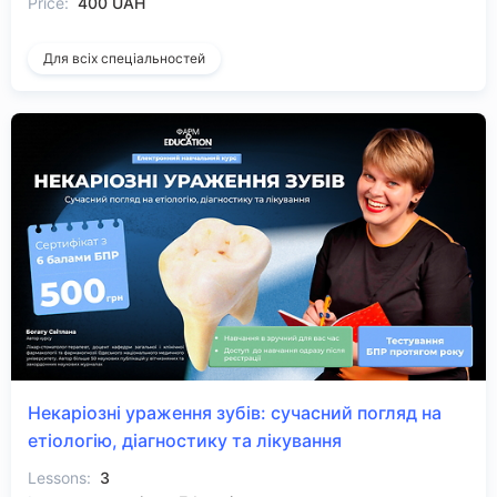
Price:
400 UAH
Для всіх спеціальностей
Некаріозні ураження зубів: сучасний погляд на
етіологію, діагностику та лікування
Lessons:
3