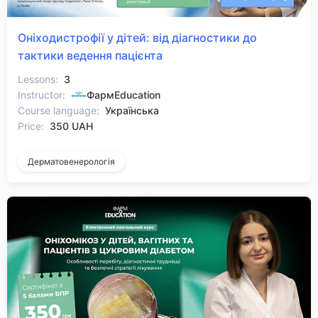
Оніходистрофії у дітей: від діагностики до
тактики ведення пацієнта
Lessons:
3
Instructor:
ФармEducation
Course language:
Українська
Price:
350 UAH
Дерматовенерологія