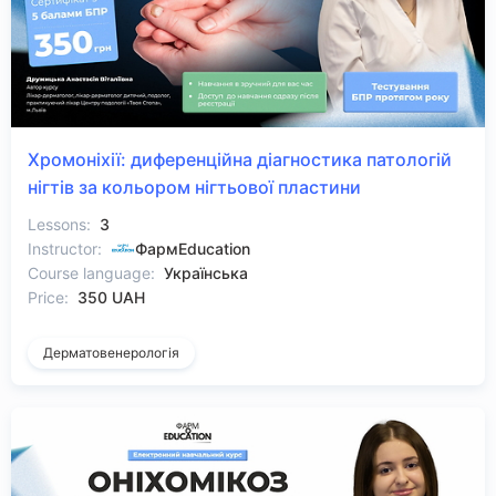
Хромоніхії: диференційна діагностика патологій
нігтів за кольором нігтьової пластини
Lessons:
3
Instructor:
ФармEducation
Course language:
Українська
Price:
350 UAH
Дерматовенерологія