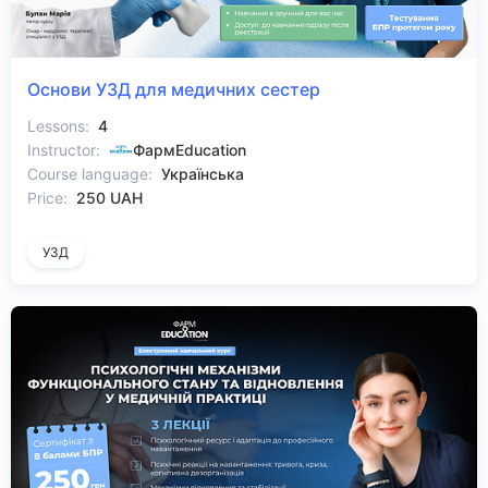
Основи УЗД для медичних сестер
Lessons:
4
Instructor:
ФармEducation
Course language:
Українська
Price:
250 UAH
УЗД