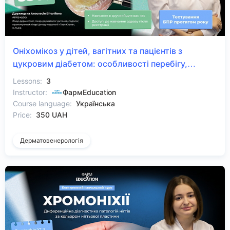
Оніхомікоз у дітей, вагітних та пацієнтів з
цукровим діабетом: особливості перебігу,
діагностичні труднощі та безпечні стратегії
Lessons:
3
лікування
Instructor:
ФармEducation
Course language:
Українська
Price:
350 UAH
Дерматовенерологія