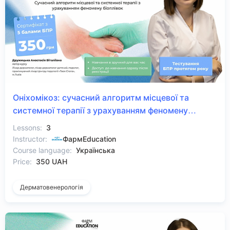
Оніхомікоз: сучасний алгоритм місцевої та
системної терапії з урахуванням феномену
біоплівок
Lessons:
3
Instructor:
ФармEducation
Course language:
Українська
Price:
350 UAH
Дерматовенерологія