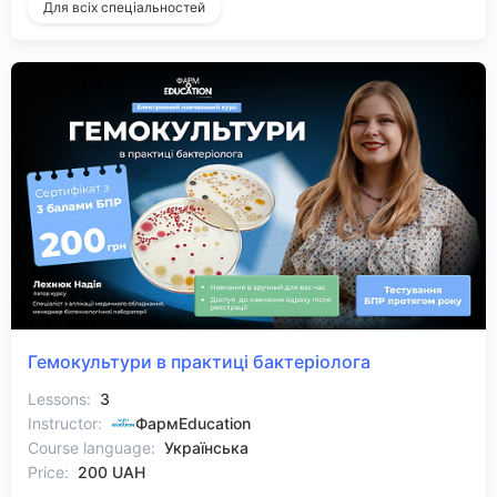
Для всіх спеціальностей
Гемокультури в практиці бактеріолога
Lessons:
3
Instructor:
ФармEducation
Course language:
Українська
Price:
200 UAH