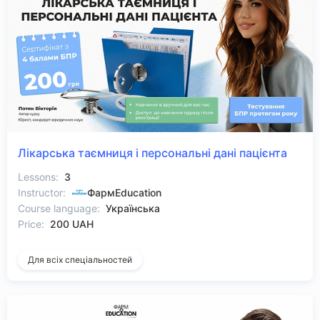
Лікарська таємниця і персональні дані пацієнта
Lessons:
3
Instructor:
ФармEducation
Course language:
Українська
Price:
200 UAH
Для всіх спеціальностей