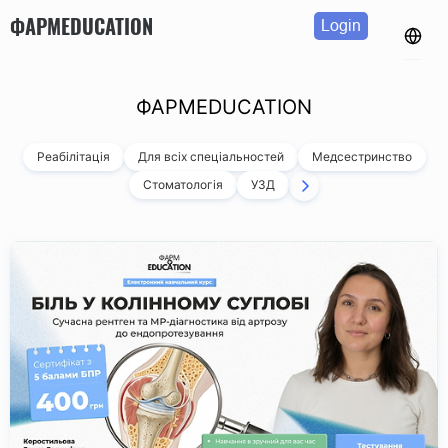
ФАРМEDUCATION
Login
ФАРМEDUCATION
Реабілітація
Для всіх спеціальностей
Медсестринство
Стоматологія
УЗД